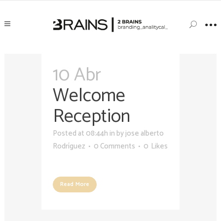
10 Abr
Welcome
Reception
Posted at 08:44h
in
by
jose alberto
Rodríguez
0 Comments
0
Likes
Read More