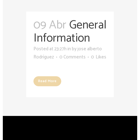
09 Abr
General
Information
Posted at 23:27h
in
by
jose alberto
Rodríguez
0 Comments
0
Likes
Read More