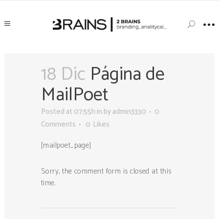
18 Dic
Página de
MailPoet
Posted at 07:55h
in
by
admin3330
0
Comments
0
Likes
[mailpoet_page]
Sorry, the comment form is closed at this
time.