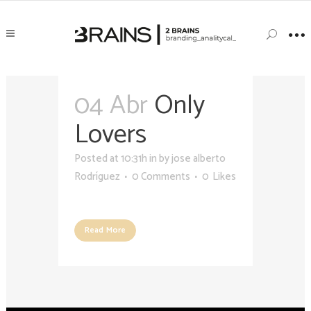
04 Abr
Only
Lovers
Posted at 10:31h
in
by
jose alberto
Rodríguez
0 Comments
0
Likes
Read More